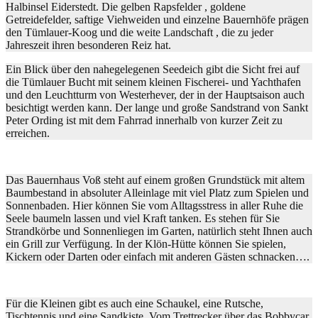
Halbinsel Eiderstedt. Die gelben Rapsfelder , goldene
Getreidefelder, saftige Viehweiden und einzelne Bauernhöfe prägen
den Tümlauer-Koog und die weite Landschaft , die zu jeder
Jahreszeit ihren besonderen Reiz hat.
Ein Blick über den nahegelegenen Seedeich gibt die Sicht frei auf
die Tümlauer Bucht mit seinem kleinen Fischerei- und Yachthafen
und den Leuchtturm von Westerhever, der in der Hauptsaison auch
besichtigt werden kann. Der lange und große Sandstrand von Sankt
Peter Ording ist mit dem Fahrrad innerhalb von kurzer Zeit zu
erreichen.
Das Bauernhaus Voß steht auf einem großen Grundstück mit altem
Baumbestand in absoluter Alleinlage mit viel Platz zum Spielen und
Sonnenbaden. Hier können Sie vom Alltagsstress in aller Ruhe die
Seele baumeln lassen und viel Kraft tanken. Es stehen für Sie
Strandkörbe und Sonnenliegen im Garten, natürlich steht Ihnen auch
ein Grill zur Verfügung. In der Klön-Hütte können Sie spielen,
Kickern oder Darten oder einfach mit anderen Gästen schnacken….
Für die Kleinen gibt es auch eine Schaukel, eine Rutsche,
Tischtennis und eine Sandkiste. Vom Trettrecker über das Bobbycar,